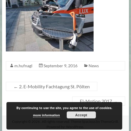
m.hufnagl
September 9, 2016
News
←
2. E-Mobility Fachtagung St. Pölten
El-Motion 2017
→
By continuing to use the site, you agree to the use of cookies.
Accept
more information
Copyright © 2026
. All rights reserved. Theme
Spacious
by ThemeGrill.
Powered by:
WordPress
.