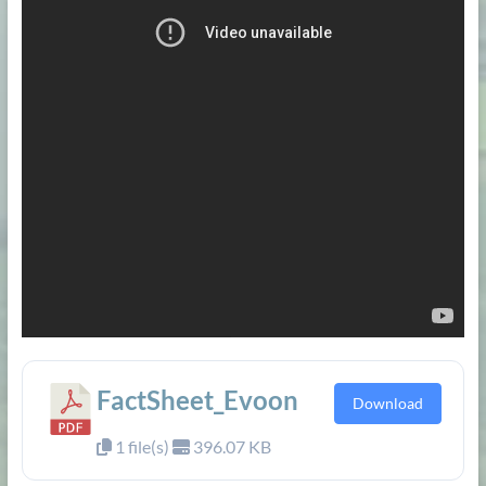
FactSheet_Evoon
Download
1 file(s)
396.07 KB