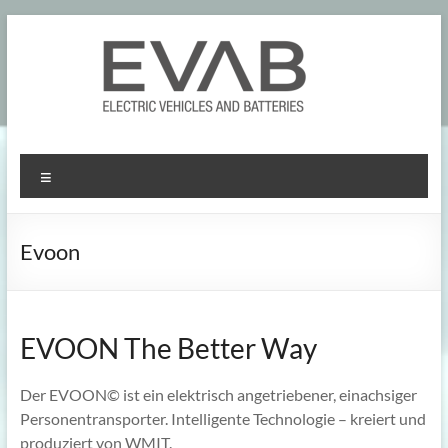
Skip
to
content
Menu
Evoon
EVOON The Better Way
Der EVOON© ist ein elektrisch angetriebener, einachsiger
Personentransporter. Intelligente Technologie – kreiert und
produziert von WMIT.